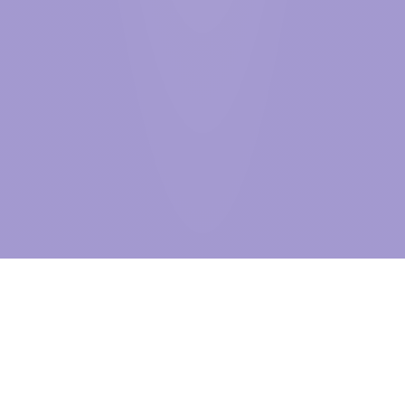
BEYOND
THE VISIBLE
自2005年创立至今，信达物联始终深耕物联网产业，紧跟全球行业发
展趋势稳步前行。作为世界500强国贸控股集团旗下上市企业——信达
股份在科技板块的核心战略布局，我们不仅是中国物联网行业先行者，