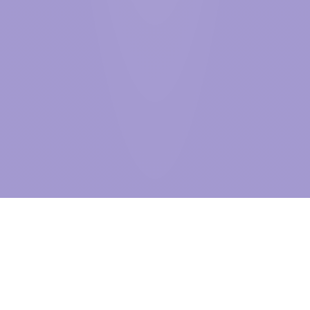
BEYOND
THE VISIBLE
自2005年创立至今，信达物联始终深耕物联网产业，紧跟全球行业发
展趋势稳步前行。作为世界500强国贸控股集团旗下上市企业——信达
股份在科技板块的核心战略布局，我们不仅是中国物联网行业先行者，