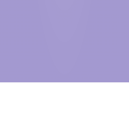
BEYOND
THE VISIBLE
自2005年创立至今，信达物联始终深耕物联网产业，紧跟全球行业发
展趋势稳步前行。作为世界500强国贸控股集团旗下上市企业——信达
股份在科技板块的核心战略布局，我们不仅是中国物联网行业先行者，