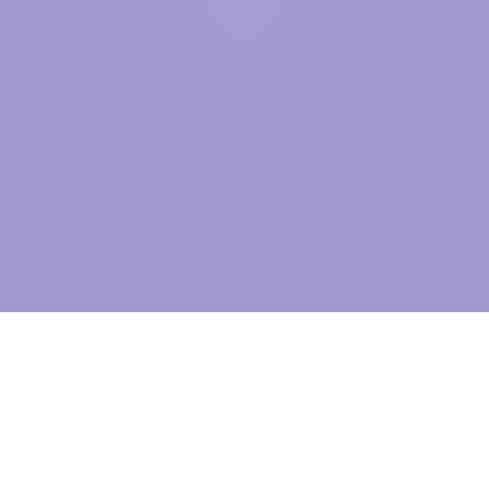
BEYOND
THE VISIBLE
自2005年创立至今，信达物联始终深耕物联网产业，紧跟全球行业发
展趋势稳步前行。作为世界500强国贸控股集团旗下上市企业——信达
股份在科技板块的核心战略布局，我们不仅是中国物联网行业先行者，