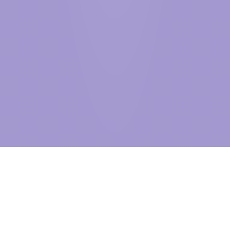
BEYOND
THE VISIBLE
自2005年创立至今，信达物联始终深耕物联网产业，紧跟全球行业发
展趋势稳步前行。作为世界500强国贸控股集团旗下上市企业——信达
股份在科技板块的核心战略布局，我们不仅是中国物联网行业先行者，