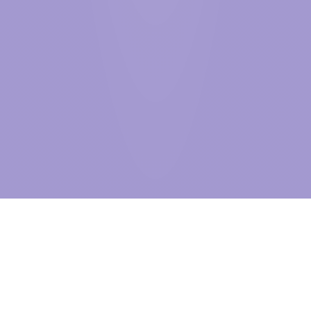
BEYOND
THE VISIBLE
自2005年创立至今，信达物联始终深耕物联网产业，紧跟全球行业发
展趋势稳步前行。作为世界500强国贸控股集团旗下上市企业——信达
股份在科技板块的核心战略布局，我们不仅是中国物联网行业先行者，